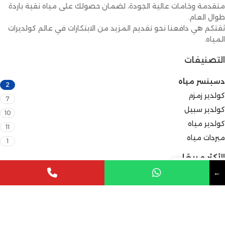
متقدمة وخامات عالية الجودة، لضمان حصولك على مياه نقية باردة
طوال العام.
ثقتكم هي دافعنا نحو تقديم المزيد من الابتكارات في عالم كولديرات
المياه.
التصنيفات
دسبنسر مياه
2
كولدير زمزم
7
كولدير سبيل
10
كولدير مياه
11
مبردات مياه
1
الأكثر مبيعًا
←
كولدير 2 حنفية
My account
Cart
Wishlist
Sho
كولدير 3 حنفية
كولدير 4 حنفيه
حقوق الملكية لـ
كولديرات مياه
2025 إحدى شركات UPF | صمم من
شركة سيو