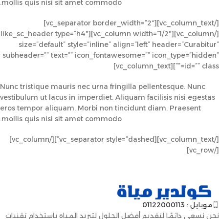
mollis quis nisi sit amet commodo.
[/vc_column_text][vc_separator border_width=”2″]
[/vc_column][vc_column width=”1/2″][like_sc_header type=”h4″
size=”default” style=”inline” align=”left” header=”Curabitur”
subheader=”” text=”” icon_fontawesome=”” icon_type=”hidden”
id=”” class=””][vc_column_text]
Nunc tristique mauris nec urna fringilla pellentesque. Nunc
vestibulum ut lacus in imperdiet. Aliquam facilisis nisi egestas
eros tempor aliquam. Morbi non tincidunt diam. Praesent
mollis quis nisi sit amet commodo.
[/vc_column_text][vc_separator style=”dashed”][/vc_column]
[/vc_row]
موبايل : 01122000113
نحن نسعى دائمًا لتقديم أفضل الحلول لتبريد المياه باستخدام تقنيات