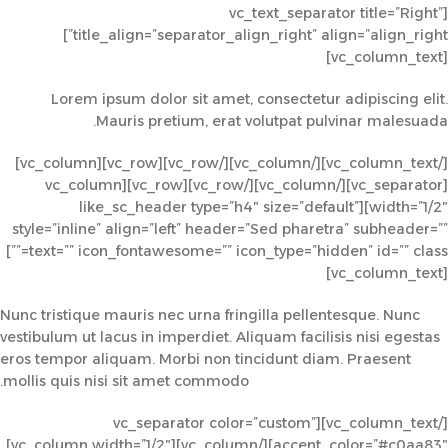
[vc_text_separator title=”Right”
title_align=”separator_align_right” align=”align_right”]
[vc_column_text]
Lorem ipsum dolor sit amet, consectetur adipiscing elit.
Mauris pretium, erat volutpat pulvinar malesuada.
[/vc_column_text][/vc_column][/vc_row][vc_row][vc_column]
[vc_separator][/vc_column][/vc_row][vc_row][vc_column
width=”1/2″][like_sc_header type=”h4″ size=”default”
style=”inline” align=”left” header=”Sed pharetra” subheader=””
text=”” icon_fontawesome=”” icon_type=”hidden” id=”” class=””]
[vc_column_text]
Nunc tristique mauris nec urna fringilla pellentesque. Nunc
vestibulum ut lacus in imperdiet. Aliquam facilisis nisi egestas
eros tempor aliquam. Morbi non tincidunt diam. Praesent
mollis quis nisi sit amet commodo.
[/vc_column_text][vc_separator color=”custom”
accent_color=”#c0aa83″][/vc_column][vc_column width=”1/2″]