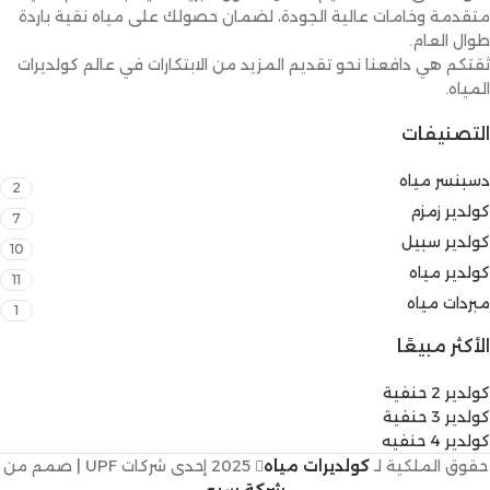
متقدمة وخامات عالية الجودة، لضمان حصولك على مياه نقية باردة
طوال العام.
ثقتكم هي دافعنا نحو تقديم المزيد من الابتكارات في عالم كولديرات
المياه.
التصنيفات
دسبنسر مياه
2
كولدير زمزم
7
كولدير سبيل
10
كولدير مياه
11
مبردات مياه
1
الأكثر مبيعًا
كولدير 2 حنفية
كولدير 3 حنفية
كولدير 4 حنفيه
حقوق الملكية لـ
كولديرات مياه
2025 إحدى شركات UPF | صمم من